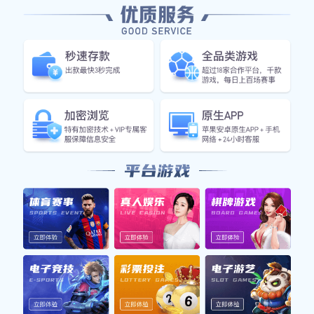
30
Years Of
Experience