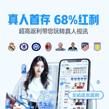
📺 高清直播，实
时互动！不错过
每一个心跳瞬
间！